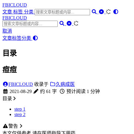
FBICLOUD
文章
标签
分类
FBICLOUD
取消
文章
标签
分类
目录
痘痘
FBICLOUD
收录于
久病成医
2021-08-29
约 61 字
预计阅读 1 分钟
目录
step 1
step 2
警告
本文仅供参考 请在医师指导下用药